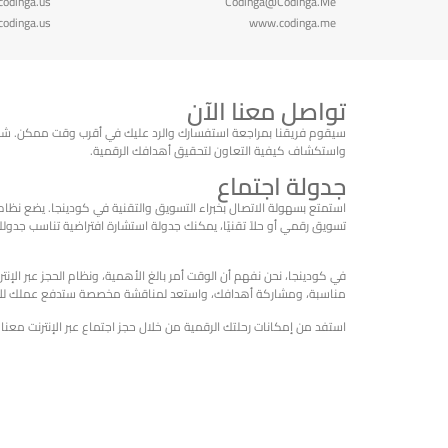
codinga.us
Codinga@Codinga.Me
odinga.us
www.codinga.me
تواصل معنا الآن
سيقوم فريقنا بمراجعة استفسارك والرد عليك في أقرب وقت ممكن. شكرً
واستكشاف كيفية التعاون لتحقيق أهدافك الرقمية.
جدولة اجتماع
استمتع بسهولة الاتصال بخبراء التسويق والتقنية في كودينجا. يضع نظام 
تسويق رقمي أو حلاً تقنيًا، يمكنك جدولة استشارة افتراضية تناسب جدولك
في كودينجا، نحن نفهم أن الوقت أمر بالغ الأهمية، ونظام الحجز عبر الإنت
مناسبة، ومشاركة أهدافك، واستعد لمناقشة مخصصة ستدفع عملك للأ
استفد من إمكانات رحلتك الرقمية من خلال حجز اجتماع عبر الإنترنت معنا 