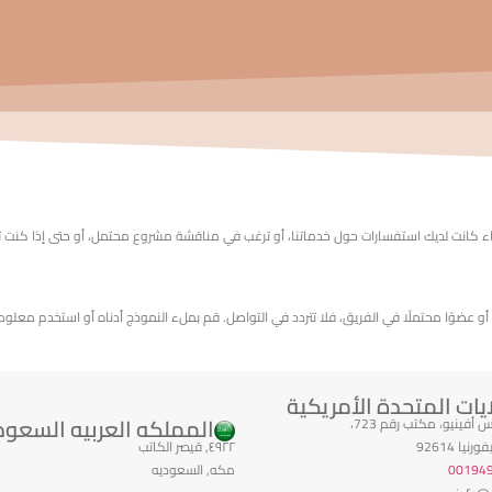
كانت لديك استفسارات حول خدماتنا، أو ترغب في مناقشة مشروع محتمل، أو حتى إذا كنت تم
أو عضوًا محتملًا في الفريق، فلا تتردد في التواصل. قم بملء النموذج أدناه أو استخدم معلو
ايات المتحدة الأمريكية
المملكه العربيه السعود
نيا 92614
٤٩٢٢, قيصر الكاتب
00194
مكه, السعوديه