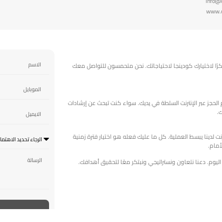
info@
www.c
ا لاختيارك كودينجا لاحتياجاتك. نحن متحمسون للتواصل معك
الحجز عبر الإنترنت السلطة في يديك. سواء كنت تبحث عن إرشادات
.
رنت لدينا يبسط العملية. كل ما عليك فعله هو اختيار فترة زمنية
مام.
اليوم. دعنا نتعاون ونستراتيجي ونبتكر معًا لتحقيق أهدافك.