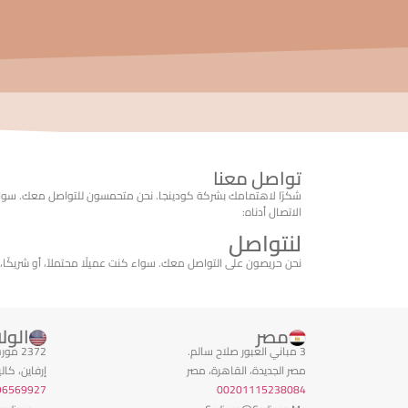
تواصل معنا
شكرًا لاهتمامك بشركة كودينجا. نحن متحمسون للتواصل معك. سواء 
الاتصال أدناه:
لنتواصل
نحن حريصون على التواصل معك. سواء كنت عميلًا محتملاً، أو شريكًا، 
مصر
الول
3 مباني العبور صلاح سالم.
2372 مورس أفينيو، مكتب رقم 723،
مصر الجديدة، القاهرة، مصر
إرفاين، كاليفور
96569927
00201115238084